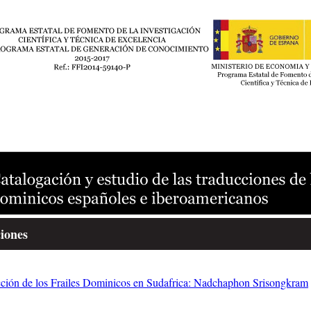
iones
cción de los Frailes Dominicos en Sudafrica: Nadchaphon Srisongkram