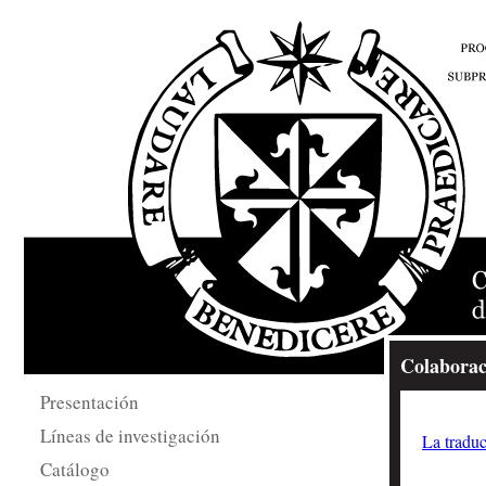
Colaborac
Presentación
Líneas de investigación
La tradu
Catálogo