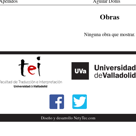
Apellidos
Aguilar Donís
Obras
Ninguna obra que mostrar.
Diseño y desarrollo NetyTec.com