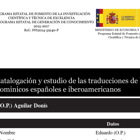
O.P.) Aguilar Donís
Datos
Nombre
Eduardo (O.P.)